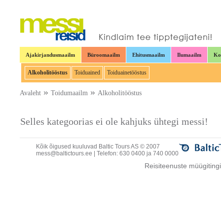
Ajakirjandusmaailm
Büroomaailm
Ehitusmaailm
Ilumaailm
Ko
Alkoholitööstus
Toiduained
Toiduainetööstus
»
»
Avaleht
Toidumaailm
Alkoholitööstus
Selles kategoorias ei ole kahjuks ühtegi messi!
Kõik õigused kuuluvad Baltic Tours AS © 2007
mess@baltictours.ee
| Telefon: 630 0400 ja 740 0000
Reisiteenuste müügitin