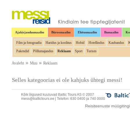
Ajakirjandusmaailm
Büroomaailm
Ehitusmaailm
Ilumaailm
Ko
Film ja fotograafia
Haridus ja koolitus
Hobid
Hotellindus
Kaubandus
Pakendid
Põllumajandus
Reklaam
Sport
Turism
»
»
Avaleht
Muu
Reklaam
Selles kategoorias ei ole kahjuks ühtegi messi!
Kõik õigused kuuluvad Baltic Tours AS © 2007
mess@baltictours.ee
| Telefon: 630 0400 ja 740 0000
Reisiteenuste müügitin