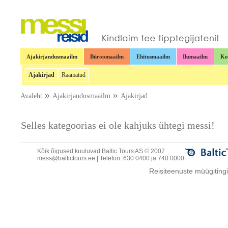
Ajakirjandusmaailm
Büroomaailm
Ehitusmaailm
Ilumaailm
Ko
Ajakirjad
Raamatud
»
»
Avaleht
Ajakirjandusmaailm
Ajakirjad
Selles kategoorias ei ole kahjuks ühtegi messi!
Kõik õigused kuuluvad Baltic Tours AS © 2007
mess@baltictours.ee
| Telefon: 630 0400 ja 740 0000
Reisiteenuste müügitin