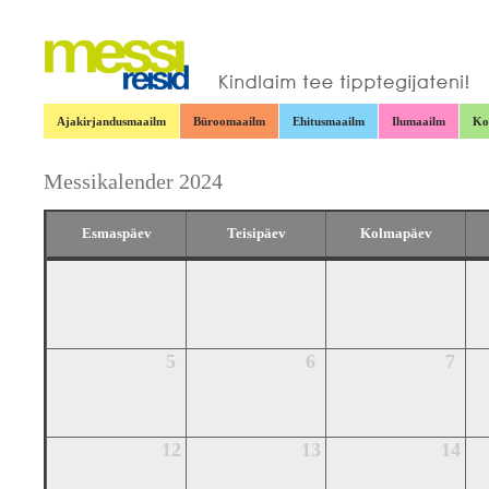
Ajakirjandusmaailm
Büroomaailm
Ehitusmaailm
Ilumaailm
Ko
Messikalender 2024
Esmaspäev
Teisipäev
Kolmapäev
5
6
7
12
13
14