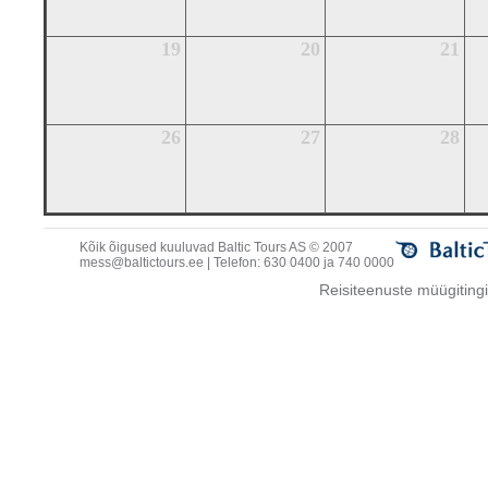
19
20
21
26
27
28
Kõik õigused kuuluvad Baltic Tours AS © 2007
mess@baltictours.ee
| Telefon: 630 0400 ja 740 0000
Reisiteenuste müügitin